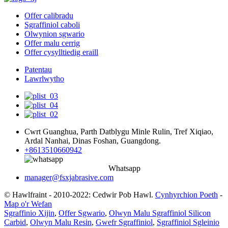
Offer calibradu
Sgraffiniol caboli
Olwynion sgwario
Offer malu cerrig
Offer cysylltiedig eraill
Patentau
Lawrlwytho
Cwrt Guanghua, Parth Datblygu Minle Rulin, Tref Xiqiao,
Ardal Nanhai, Dinas Foshan, Guangdong.
+8613510660942
Whatsapp
manager@fsxjabrasive.com
© Hawlfraint - 2010-2022: Cedwir Pob Hawl.
Cynhyrchion Poeth
-
Map o'r Wefan
Sgraffinio Xijin
,
Offer Sgwario
,
Olwyn Malu Sgraffiniol Silicon
Carbid
,
Olwyn Malu Resin
,
Gwefr Sgraffiniol
,
Sgraffiniol Sgleinio