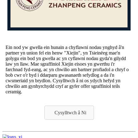
Ein nod yw gwella ein hunain a chyflawni nodau ynghyd â'n
partner yn union fel ein henw "Xiejin", yn Tsieinëeg mae'n
golygu ein bod yn gwella ac yn cyflawni nodau gyda'n gilydd
law yn llaw. Mae sgraffiniol Xiejin eisoes yn gwerthu i'r
farchnad fyd-eang, ac yn chwilio am bartner profiadol a chryf o
bob cwr o'r byd i ddarparu gwasanaeth sefydlog a da i'n
cwsmeriaid yn brydlon. Cysylltwch â ni os ydych hefyd yn
chwilio am gynhyrchydd cryf ar gyfer offer sgraffiniol teils
ceramig.
Cysylltwch â Ni