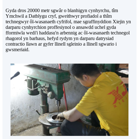
Gyda dros 20000 metr sgwâr o blanhigyn cynhyrchu, tîm
Ymchwil a Datblygu cryf, gweithwyr profiadol a thîm
technegwyr ôl-wasanaeth cyfrifol, mae sgraffinyddion Xiejin yn
darparu cynhyrchion proffesiynol o ansawdd uchel gyda
fformiwla wedi'i haddasu'n arbennig ac ôl-wasanaeth technegol
rhagorol yn barhaus, hefyd rydym yn darparu datrysiad
contractio llawn ar gyfer llinell sgleinio a llinell sgwario i
gwsmeriaid.