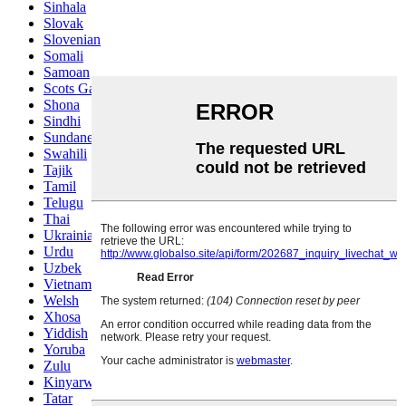
Sinhala
Slovak
Slovenian
Somali
Samoan
Scots Gaelic
Shona
Sindhi
Sundanese
Swahili
Tajik
Tamil
Telugu
Thai
Ukrainian
Urdu
Uzbek
Vietnamese
Welsh
Xhosa
Yiddish
Yoruba
Zulu
Kinyarwanda
Tatar