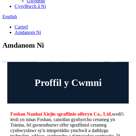
Gwobrau
Cysylltwch â Ni
English
Cartref
Amdanom Ni
Amdanom Ni
Proffil y Cwmni
Foshan Nanhai Xiejin sgraffinio offeryn Co., Ltd.
wedi'i
leoli yn ninas Foshan, canolfan gynhyrchu cerameg yn
Tsieina, fel gwneuthurwr offer sgraffiniol cerameg
cynhwysfawr sy'n integreiddio ymchwil a datblygu
technoleg, addasu, cynhyrchu a datrysiadau contractio, ôl-