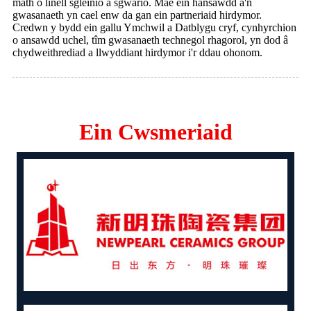
math o linell sgleinio a sgwario. Mae ein hansawdd a'n
gwasanaeth yn cael enw da gan ein partneriaid hirdymor.
Credwn y bydd ein gallu Ymchwil a Datblygu cryf, cynhyrchion
o ansawdd uchel, tîm gwasanaeth technegol rhagorol, yn dod â
chydweithrediad a llwyddiant hirdymor i'r ddau ohonom.
Ein Cwsmeriaid