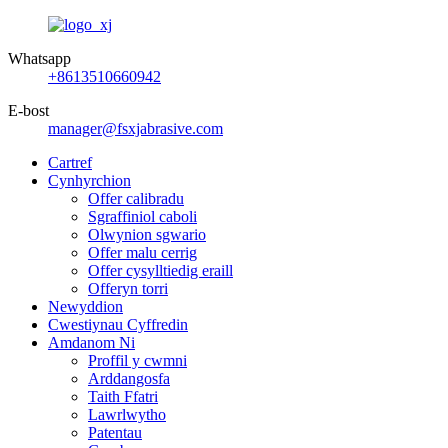
Whatsapp
+8613510660942
E-bost
manager@fsxjabrasive.com
Cartref
Cynhyrchion
Offer calibradu
Sgraffiniol caboli
Olwynion sgwario
Offer malu cerrig
Offer cysylltiedig eraill
Offeryn torri
Newyddion
Cwestiynau Cyffredin
Amdanom Ni
Proffil y cwmni
Arddangosfa
Taith Ffatri
Lawrlwytho
Patentau