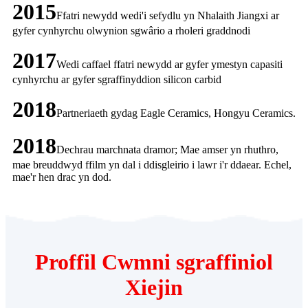
2015
Ffatri newydd wedi'i sefydlu yn Nhalaith Jiangxi ar
gyfer cynhyrchu olwynion sgwârio a rholeri graddnodi
2017
Wedi caffael ffatri newydd ar gyfer ymestyn capasiti
cynhyrchu ar gyfer sgraffinyddion silicon carbid
2018
Partneriaeth gydag Eagle Ceramics, Hongyu Ceramics.
2018
Dechrau marchnata dramor; Mae amser yn rhuthro,
mae breuddwyd ffilm yn dal i ddisgleirio i lawr i'r ddaear. Echel,
mae'r hen drac yn dod.
Proffil Cwmni sgraffiniol
Xiejin