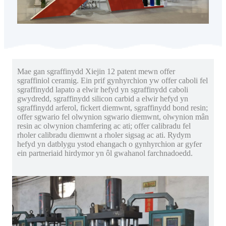
Mae gan sgraffinydd Xiejin 12 patent mewn offer
sgraffiniol ceramig. Ein prif gynhyrchion yw offer caboli fel
sgraffinydd lapato a elwir hefyd yn sgraffinydd caboli
gwydredd, sgraffinydd silicon carbid a elwir hefyd yn
sgraffinydd arferol, fickert diemwnt, sgraffinydd bond resin;
offer sgwario fel olwynion sgwario diemwnt, olwynion mân
resin ac olwynion chamfering ac ati; offer calibradu fel
rholer calibradu diemwnt a rholer sigsag ac ati. Rydym
hefyd yn datblygu ystod ehangach o gynhyrchion ar gyfer
ein partneriaid hirdymor yn ôl gwahanol farchnadoedd.