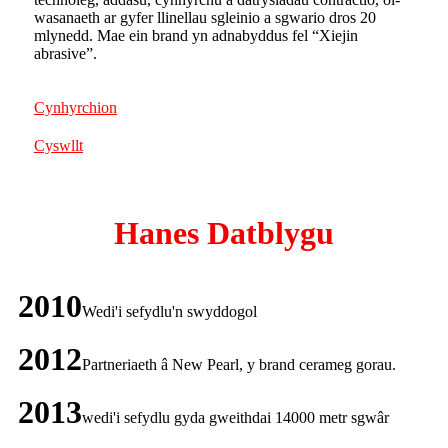
wasanaeth ar gyfer llinellau sgleinio a sgwario dros 20
mlynedd. Mae ein brand yn adnabyddus fel “Xiejin
abrasive”.
Cynhyrchion
Cyswllt
Hanes Datblygu
2010
Wedi'i sefydlu'n swyddogol
2012
Partneriaeth â New Pearl, y brand cerameg gorau.
2013
wedi'i sefydlu gyda gweithdai 14000 metr sgwâr