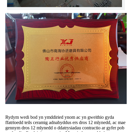
Rydym wedi bod yn ymddiried ynom ac yn gweithio gyda
ffatrïoedd teils ceramig adnabyddus ers dros 12 mlynedd, ac mae
gennym dros 12 mlynedd o ddatrysiadau contractio ar gyfer pob