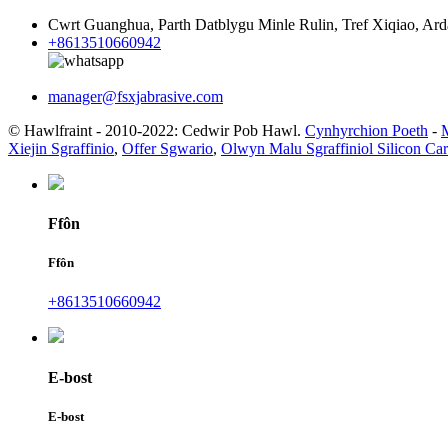
Cwrt Guanghua, Parth Datblygu Minle Rulin, Tref Xiqiao, Ar
+8613510660942
manager@fsxjabrasive.com
© Hawlfraint - 2010-2022: Cedwir Pob Hawl.
Cynhyrchion Poeth
-
Xiejin Sgraffinio
,
Offer Sgwario
,
Olwyn Malu Sgraffiniol Silicon Car
Ffôn
Ffôn
+8613510660942
E-bost
E-bost