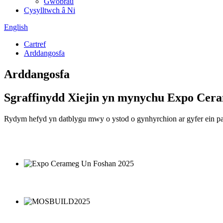
Gwobrau
Cysylltwch â Ni
English
Cartref
Arddangosfa
Arddangosfa
Sgraffinydd Xiejin yn mynychu Expo Cer
Rydym hefyd yn datblygu mwy o ystod o gynhyrchion ar gyfer ein pa