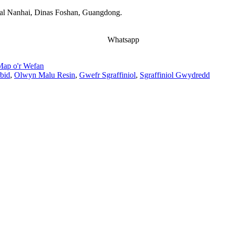
dal Nanhai, Dinas Foshan, Guangdong.
Whatsapp
Map o'r Wefan
bid
,
Olwyn Malu Resin
,
Gwefr Sgraffiniol
,
Sgraffiniol Gwydredd