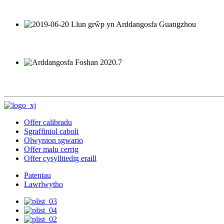
Offer calibradu
Sgraffiniol caboli
Olwynion sgwario
Offer malu cerrig
Offer cysylltiedig eraill
Patentau
Lawrlwytho