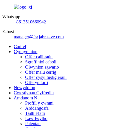
Whatsapp
+8613510660942
E-bost
manager@fsxjabrasive.com
Cartref
Cynhyrchion
Offer calibradu
Sgraffiniol caboli
Olwynion sgwario
Offer malu cerrig
Offer cysylltiedig eraill
Offeryn torri
Newyddion
Cwestiynau Cyffredin
Amdanom Ni
Proffil y cwmni
Arddangosfa
Taith Ffatri
Lawrlwytho
Patentau