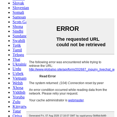
Slovak
Slovenian
Somali
Samoan
Scots Gaelic
Shona
Sindhi
Sundanese
Swahili
Tajik
Tamil
Telugu
Thai
Ukrainian
Urdu
Uzbek
Vietnamese
Welsh
Xhosa
Yiddish
Yoruba
Zulu
Kinyarwanda
Tatar
Oriya