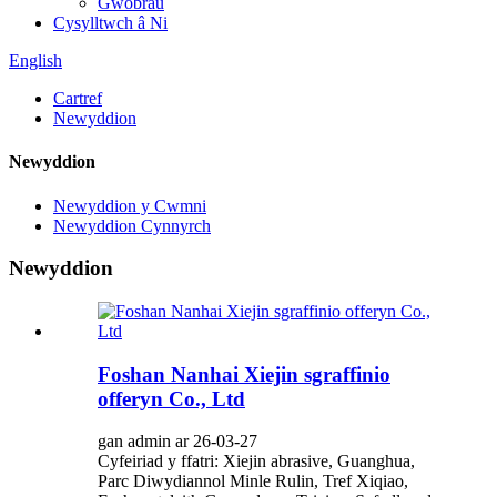
Gwobrau
Cysylltwch â Ni
English
Cartref
Newyddion
Newyddion
Newyddion y Cwmni
Newyddion Cynnyrch
Newyddion
Foshan Nanhai Xiejin sgraffinio
offeryn Co., Ltd
gan admin ar 26-03-27
Cyfeiriad y ffatri: Xiejin abrasive, Guanghua,
Parc Diwydiannol Minle Rulin, Tref Xiqiao,