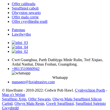
Offer calibradu
Sgraffiniol caboli
Olwynion sgwario
Offer malu cerrig
Offer cysylltiedig eraill
Patentau
Lawrlwytho
Cwrt Guanghua, Parth Datblygu Minle Rulin, Tref Xiqiao,
Ardal Nanhai, Dinas Foshan, Guangdong.
+8613510660942
Whatsapp
manager@fsxjabrasive.com
© Hawlfraint - 2010-2022: Cedwir Pob Hawl.
Cynhyrchion Poeth
-
Map o'r Wefan
Sgraffinio Xijin
,
Offer Sgwario
,
Olwyn Malu Sgraffiniol Silicon
Carbid
,
Olwyn Malu Resin
,
Gwefr Sgraffiniol
,
Sgraffiniol Sgleinio
Gwydredd