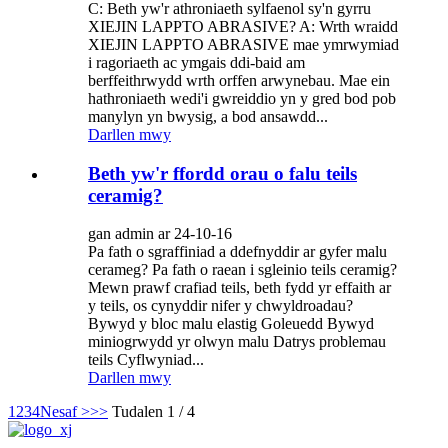
C: Beth yw'r athroniaeth sylfaenol sy'n gyrru
XIEJIN LAPPTO ABRASIVE? A: Wrth wraidd
XIEJIN LAPPTO ABRASIVE mae ymrwymiad
i ragoriaeth ac ymgais ddi-baid am
berffeithrwydd wrth orffen arwynebau. Mae ein
hathroniaeth wedi'i gwreiddio yn y gred bod pob
manylyn yn bwysig, a bod ansawdd...
Darllen mwy
Beth yw'r ffordd orau o falu teils
ceramig?
gan admin ar 24-10-16
Pa fath o sgraffiniad a ddefnyddir ar gyfer malu
cerameg? Pa fath o raean i sgleinio teils ceramig?
Mewn prawf crafiad teils, beth fydd yr effaith ar
y teils, os cynyddir nifer y chwyldroadau?
Bywyd y bloc malu elastig Goleuedd Bywyd
miniogrwydd yr olwyn malu Datrys problemau
teils Cyflwyniad...
Darllen mwy
1
2
3
4
Nesaf >
>>
Tudalen 1 / 4