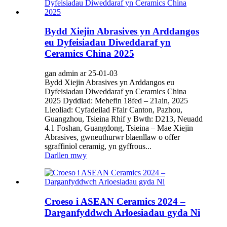
Bydd Xiejin Abrasives yn Arddangos
eu Dyfeisiadau Diweddaraf yn
Ceramics China 2025
gan admin ar 25-01-03
Bydd Xiejin Abrasives yn Arddangos eu
Dyfeisiadau Diweddaraf yn Ceramics China
2025 Dyddiad: Mehefin 18fed – 21ain, 2025
Lleoliad: Cyfadeilad Ffair Canton, Pazhou,
Guangzhou, Tsieina Rhif y Bwth: D213, Neuadd
4.1 Foshan, Guangdong, Tsieina – Mae Xiejin
Abrasives, gwneuthurwr blaenllaw o offer
sgraffiniol ceramig, yn gyffrous...
Darllen mwy
Croeso i ASEAN Ceramics 2024 –
Darganfyddwch Arloesiadau gyda Ni