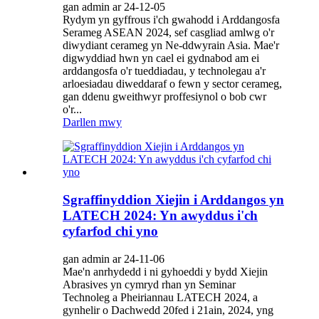
gan admin ar 24-12-05
Rydym yn gyffrous i'ch gwahodd i Arddangosfa
Serameg ASEAN 2024, sef casgliad amlwg o'r
diwydiant cerameg yn Ne-ddwyrain Asia. Mae'r
digwyddiad hwn yn cael ei gydnabod am ei
arddangosfa o'r tueddiadau, y technolegau a'r
arloesiadau diweddaraf o fewn y sector cerameg,
gan ddenu gweithwyr proffesiynol o bob cwr
o'r...
Darllen mwy
Sgraffinyddion Xiejin i Arddangos yn
LATECH 2024: Yn awyddus i'ch
cyfarfod chi yno
gan admin ar 24-11-06
Mae'n anrhydedd i ni gyhoeddi y bydd Xiejin
Abrasives yn cymryd rhan yn Seminar
Technoleg a Pheiriannau LATECH 2024, a
gynhelir o Dachwedd 20fed i 21ain, 2024, yng