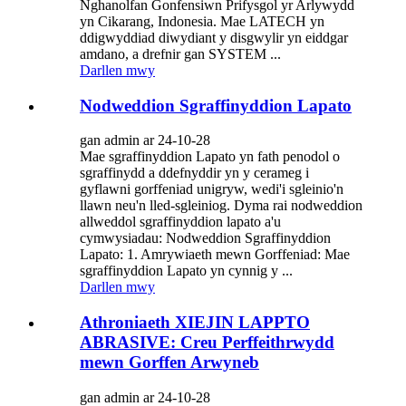
Nghanolfan Gonfensiwn Prifysgol yr Arlywydd
yn Cikarang, Indonesia. Mae LATECH yn
ddigwyddiad diwydiant y disgwylir yn eiddgar
amdano, a drefnir gan SYSTEM ...
Darllen mwy
Nodweddion Sgraffinyddion Lapato
gan admin ar 24-10-28
Mae sgraffinyddion Lapato yn fath penodol o
sgraffinydd a ddefnyddir yn y cerameg i
gyflawni gorffeniad unigryw, wedi'i sgleinio'n
llawn neu'n lled-sgleiniog. Dyma rai nodweddion
allweddol sgraffinyddion lapato a'u
cymwysiadau: Nodweddion Sgraffinyddion
Lapato: 1. Amrywiaeth mewn Gorffeniad: Mae
sgraffinyddion Lapato yn cynnig y ...
Darllen mwy
Athroniaeth XIEJIN LAPPTO
ABRASIVE: Creu Perffeithrwydd
mewn Gorffen Arwyneb
gan admin ar 24-10-28