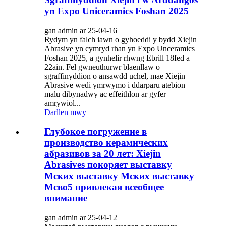
yn Expo Uniceramics Foshan 2025
gan admin ar 25-04-16
Rydym yn falch iawn o gyhoeddi y bydd Xiejin
Abrasive yn cymryd rhan yn Expo Unceramics
Foshan 2025, a gynhelir rhwng Ebrill 18fed a
22ain. Fel gwneuthurwr blaenllaw o
sgraffinyddion o ansawdd uchel, mae Xiejin
Abrasive wedi ymrwymo i ddarparu atebion
malu dibynadwy ac effeithlon ar gyfer
amrywiol...
Darllen mwy
Глубокое погружение в
производство керамических
абразивов за 20 лет: Xiejin
Abrasives покоряет выставку
Мских выставку Мских выставку
Мсво5 привлекая всеобщее
внимание
gan admin ar 25-04-12