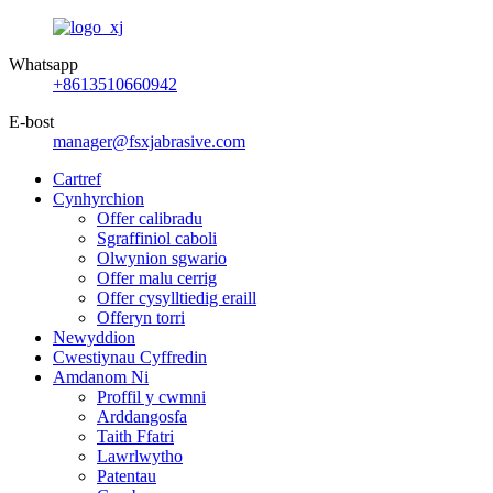
Whatsapp
+8613510660942
E-bost
manager@fsxjabrasive.com
Cartref
Cynhyrchion
Offer calibradu
Sgraffiniol caboli
Olwynion sgwario
Offer malu cerrig
Offer cysylltiedig eraill
Offeryn torri
Newyddion
Cwestiynau Cyffredin
Amdanom Ni
Proffil y cwmni
Arddangosfa
Taith Ffatri
Lawrlwytho
Patentau