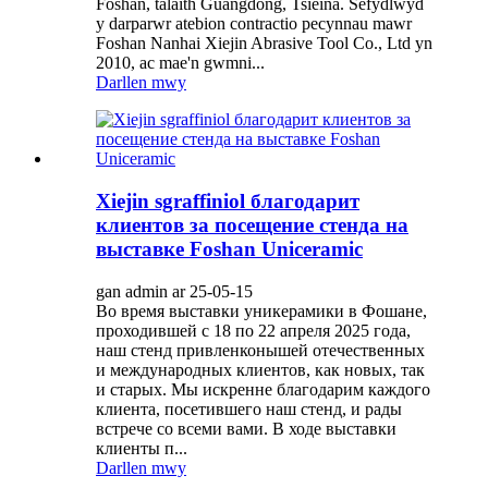
Foshan, talaith Guangdong, Tsieina. Sefydlwyd
y darparwr atebion contractio pecynnau mawr
Foshan Nanhai Xiejin Abrasive Tool Co., Ltd yn
2010, ac mae'n gwmni...
Darllen mwy
Xiejin sgraffiniol благодарит
клиентов за посещение стенда на
выставке Foshan Uniceramic
gan admin ar 25-05-15
Во время выставки уникерамики в Фошане,
проходившей с 18 по 22 апреля 2025 года,
наш стенд привленконышей отечественных
и международных клиентов, как новых, так
и старых. Мы искренне благодарим каждого
клиента, посетившего наш стенд, и рады
встрече со всеми вами. В ходе выставки
клиенты п...
Darllen mwy