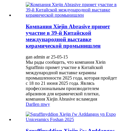
Компания Xiejin Abrasive примет
участие в 39-й Китайской
международной выставке
керамической промынишлен
gan admin ar 25-05-15
Мы рады сообщить, что компания Xiein
Sgraffinio примет участие в Китайской
международной выставке керамиы
промышленности 2025 года, которая пройдет
с 18 по 21 июня 2025 года. Являсь
профессиональным производителем
абразивов для керамической плитки,
компания Xiejin Abrasive всламедия
Darllen mwy
Sgraffinyddion Xiejin i'w Arddangos