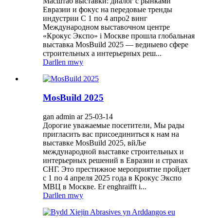
Масштаб выставки: диалог с рынками
Евразии и фокус на передовые тренды
индустрии С 1 по 4 апро2 винг
Международном выставочном центре
«Крокус Экспо» i Москве прошла глобальная
выставка MosBuild 2025 — ведиыево сфере
строительных a интерьерных реш...
Darllen mwy
MosBuild 2025
gan admin ar 25-03-14
Дорогие уважаемые посетители, Мы рады
пригласить вас присоединиться к нам на
выставке MosBuild 2025, вйЉе
международной выставке строительных и
интерьерных решений в Евразии и странах
СНГ. Это престижное мероприятие пройдет
с 1 по 4 апреля 2025 года в Крокус Экспо
МВЦ в Москве. Er enghraifft i...
Darllen mwy