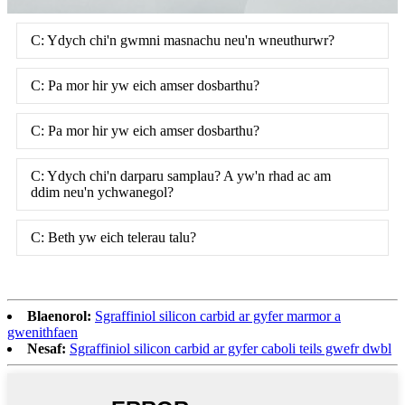
C: Ydych chi'n gwmni masnachu neu'n wneuthurwr?
C: Pa mor hir yw eich amser dosbarthu?
C: Pa mor hir yw eich amser dosbarthu?
C: Ydych chi'n darparu samplau? A yw'n rhad ac am
ddim neu'n ychwanegol?
C: Beth yw eich telerau talu?
Blaenorol:
Sgraffiniol silicon carbid ar gyfer marmor a
gwenithfaen
Nesaf:
Sgraffiniol silicon carbid ar gyfer caboli teils gwefr dwbl