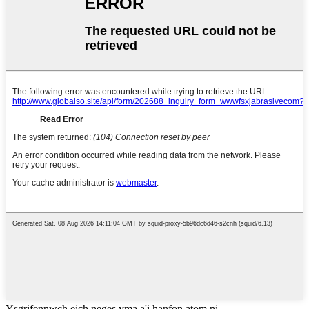
Ysgrifennwch eich neges yma a'i hanfon atom ni