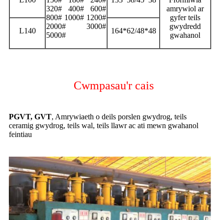
320# 400# 600#
amrywiol ar
800# 1000# 1200#
gyfer teils
2000# 3000#
gwydredd
L140
164*62/48*48
5000#
gwahanol
Cwmpasau'r cais
PGVT, GVT
, Amrywiaeth o deils porslen gwydrog, teils
ceramig gwydrog, teils wal, teils llawr ac ati mewn gwahanol
feintiau