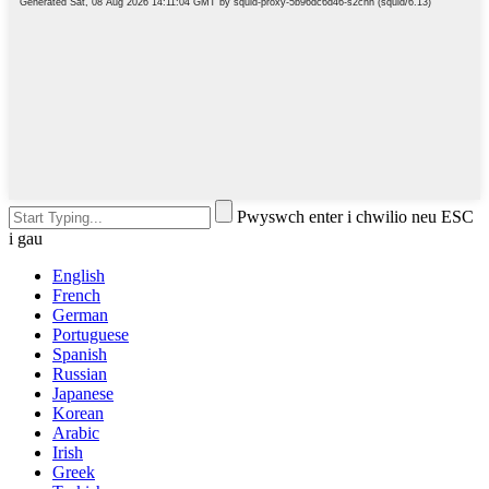
Pwyswch enter i chwilio neu ESC
i gau
English
French
German
Portuguese
Spanish
Russian
Japanese
Korean
Arabic
Irish
Greek