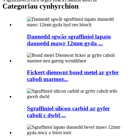
Categorïau cynhyrchion
Dannedd sgwâr sgraffiniol lapato
dannedd mawr 12mm gyda ...
Fickert diemwnt bond metel ar gyfer
caboli marmor...
Sgraffiniol silicon carbid ar gyfer
caboli c dwbl ...