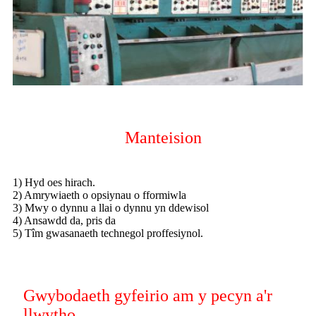
Manteision
1) Hyd oes hirach.
2) Amrywiaeth o opsiynau o fformiwla
3) Mwy o dynnu a llai o dynnu yn ddewisol
4) Ansawdd da, pris da
5) Tîm gwasanaeth technegol proffesiynol.
Gwybodaeth gyfeirio am y pecyn a'r
llwytho