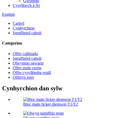
Gwobrau
Cysylltwch â Ni
English
Cartref
Cynhyrchion
Sgraffiniol caboli
Categorïau
Offer calibradu
Sgraffiniol caboli
Olwynion sgwario
Offer malu cerrig
Offer cysylltiedig eraill
Offeryn torri
Cynhyrchion dan sylw
Bloc malu ficker diemwnt T1/T2
Olwyn siamffrio resin