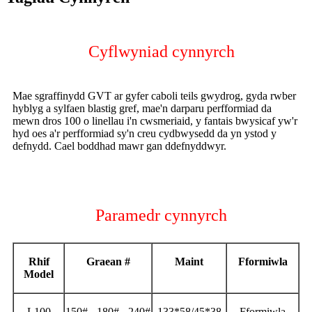
Cyflwyniad cynnyrch
Mae sgraffinydd GVT ar gyfer caboli teils gwydrog, gyda rwber
hyblyg a sylfaen blastig gref, mae'n darparu perfformiad da
mewn dros 100 o linellau i'n cwsmeriaid, y fantais bwysicaf yw'r
hyd oes a'r perfformiad sy'n creu cydbwysedd da yn ystod y
defnydd. Cael boddhad mawr gan ddefnyddwyr.
Paramedr cynnyrch
Rhif
Graean #
Maint
Fformiwla
Model
L100
150# 180# 240#
133*58/45*38
Fformiwla