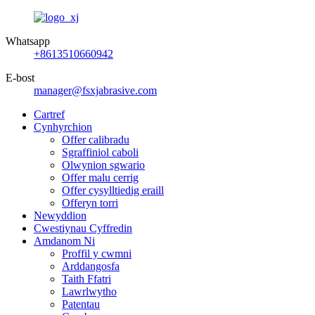
Whatsapp
+8613510660942
E-bost
manager@fsxjabrasive.com
Cartref
Cynhyrchion
Offer calibradu
Sgraffiniol caboli
Olwynion sgwario
Offer malu cerrig
Offer cysylltiedig eraill
Offeryn torri
Newyddion
Cwestiynau Cyffredin
Amdanom Ni
Proffil y cwmni
Arddangosfa
Taith Ffatri
Lawrlwytho
Patentau