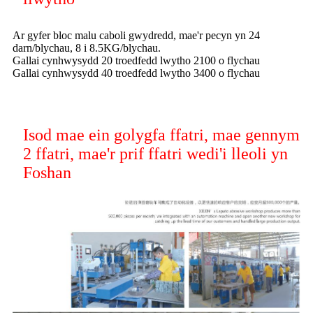
Ar gyfer bloc malu caboli gwydredd, mae'r pecyn yn 24
darn/blychau, 8 i 8.5KG/blychau.
Gallai cynhwysydd 20 troedfedd lwytho 2100 o flychau
Gallai cynhwysydd 40 troedfedd lwytho 3400 o flychau
Isod mae ein golygfa ffatri, mae gennym
2 ffatri, mae'r prif ffatri wedi'i lleoli yn
Foshan