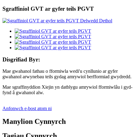
Sgraffiniol GVT ar gyfer teils PGVT
Disgrifiad Byr:
Mae gwahanol fathau o fformiwla wedi'u cynllunio ar gyfer
gwahanol arwynebau teils gydag amrywiol berfformiad gwydredd.
Mae sgraffinyddion Xiejin yn datblygu amrywiol fformiwlâu i gyd-
fynd â gwahanol alw.
Anfonwch e-bost atom ni
Manylion Cynnyrch
Tagiau Cynnyrch