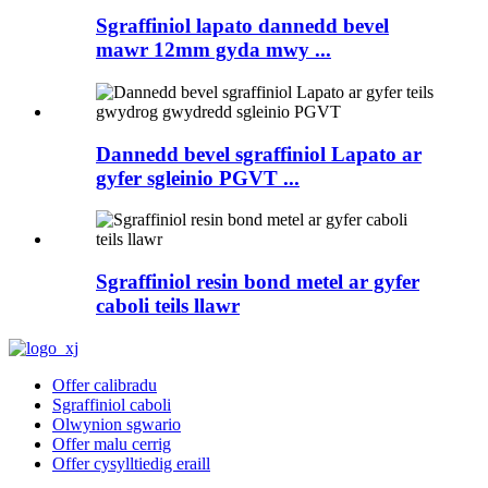
Sgraffiniol lapato dannedd bevel
mawr 12mm gyda mwy ...
Dannedd bevel sgraffiniol Lapato ar
gyfer sgleinio PGVT ...
Sgraffiniol resin bond metel ar gyfer
caboli teils llawr
Offer calibradu
Sgraffiniol caboli
Olwynion sgwario
Offer malu cerrig
Offer cysylltiedig eraill