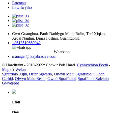
Patentau
Lawrlwytho
Cwrt Guanghua, Parth Datblygu Minle Rulin, Tref Xiqiao,
Ardal Nanhai, Dinas Foshan, Guangdong.
+8613510660942
Whatsapp
manager@fsxjabrasive.com
© Hawlfraint - 2010-2022: Cedwir Pob Hawl.
Cynhyrchion Poeth
-
Map o'r Wefan
Sgraffinio Xijin
,
Offer Sgwario
,
Olwyn Malu Sgraffiniol Silicon
Carbid
,
Olwyn Malu Resin
,
Gwefr Sgraffiniol
,
Sgraffiniol Sgleinio
Gwydredd
Ffôn
Ffôn