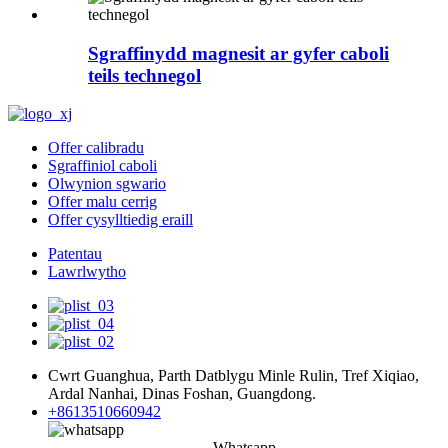
Sgraffinydd magnesit ar gyfer caboli
teils technegol
Offer calibradu
Sgraffiniol caboli
Olwynion sgwario
Offer malu cerrig
Offer cysylltiedig eraill
Patentau
Lawrlwytho
Cwrt Guanghua, Parth Datblygu Minle Rulin, Tref Xiqiao,
Ardal Nanhai, Dinas Foshan, Guangdong.
+8613510660942
Whatsapp