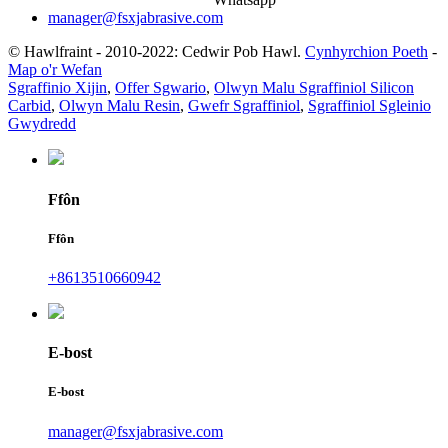
manager@fsxjabrasive.com
© Hawlfraint - 2010-2022: Cedwir Pob Hawl.
Cynhyrchion Poeth
-
Map o'r Wefan
Sgraffinio Xijin
,
Offer Sgwario
,
Olwyn Malu Sgraffiniol Silicon
Carbid
,
Olwyn Malu Resin
,
Gwefr Sgraffiniol
,
Sgraffiniol Sgleinio
Gwydredd
Ffôn
Ffôn
+8613510660942
E-bost
E-bost
manager@fsxjabrasive.com