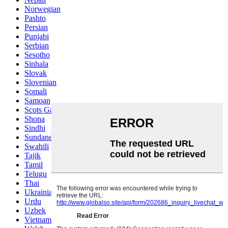
Norwegian
Pashto
Persian
Punjabi
Serbian
Sesotho
Sinhala
Slovak
Slovenian
Somali
Samoan
Scots Gaelic
Shona
Sindhi
Sundanese
Swahili
Tajik
Tamil
Telugu
Thai
Ukrainian
Urdu
Uzbek
Vietnamese