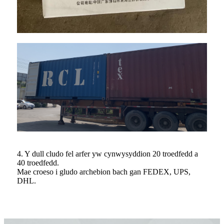
4. Y dull cludo fel arfer yw cynwysyddion 20 troedfedd a
40 troedfedd.
Mae croeso i gludo archebion bach gan FEDEX, UPS,
DHL.