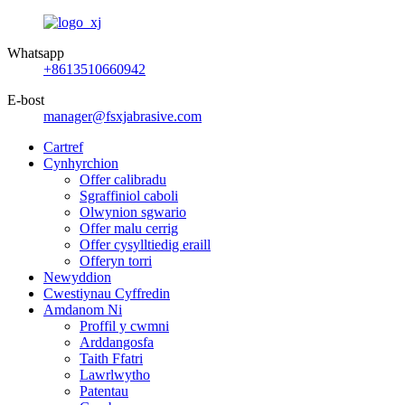
Whatsapp
+8613510660942
E-bost
manager@fsxjabrasive.com
Cartref
Cynhyrchion
Offer calibradu
Sgraffiniol caboli
Olwynion sgwario
Offer malu cerrig
Offer cysylltiedig eraill
Offeryn torri
Newyddion
Cwestiynau Cyffredin
Amdanom Ni
Proffil y cwmni
Arddangosfa
Taith Ffatri
Lawrlwytho
Patentau