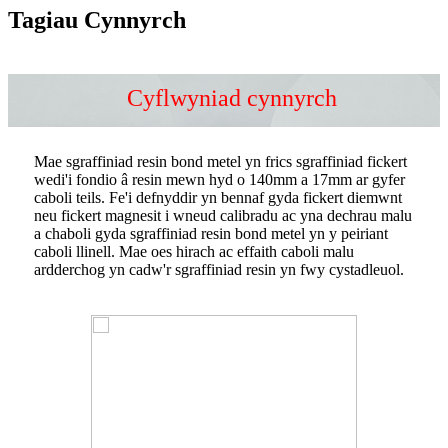
Tagiau Cynnyrch
Cyflwyniad cynnyrch
Mae sgraffiniad resin bond metel yn frics sgraffiniad fickert
wedi'i fondio â resin mewn hyd o 140mm a 17mm ar gyfer
caboli teils. Fe'i defnyddir yn bennaf gyda fickert diemwnt
neu fickert magnesit i wneud calibradu ac yna dechrau malu
a chaboli gyda sgraffiniad resin bond metel yn y peiriant
caboli llinell. Mae oes hirach ac effaith caboli malu
ardderchog yn cadw'r sgraffiniad resin yn fwy cystadleuol.