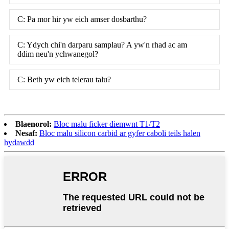
C: Pa mor hir yw eich amser dosbarthu?
C: Ydych chi'n darparu samplau? A yw'n rhad ac am
ddim neu'n ychwanegol?
C: Beth yw eich telerau talu?
Blaenorol:
Bloc malu ficker diemwnt T1/T2
Nesaf:
Bloc malu silicon carbid ar gyfer caboli teils halen
hydawdd