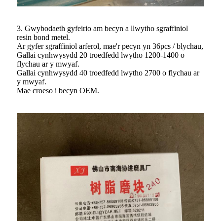
3. Gwybodaeth gyfeirio am becyn a llwytho sgraffiniol
resin bond metel.
Ar gyfer sgraffiniol arferol, mae'r pecyn yn 36pcs / blychau,
Gallai cynhwysydd 20 troedfedd lwytho 1200-1400 o
flychau ar y mwyaf.
Gallai cynhwysydd 40 troedfedd lwytho 2700 o flychau ar
y mwyaf.
Mae croeso i becyn OEM.