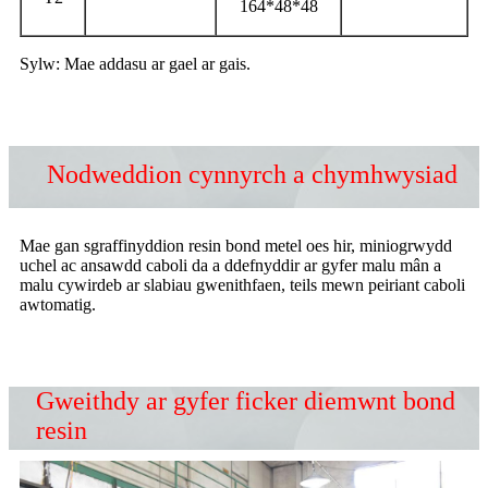
164*48*48
Sylw: Mae addasu ar gael ar gais.
Nodweddion cynnyrch a chymhwysiad
Mae gan sgraffinyddion resin bond metel oes hir, miniogrwydd
uchel ac ansawdd caboli da a ddefnyddir ar gyfer malu mân a
malu cywirdeb ar slabiau gwenithfaen, teils mewn peiriant caboli
awtomatig.
Gweithdy ar gyfer ficker diemwnt bond
resin