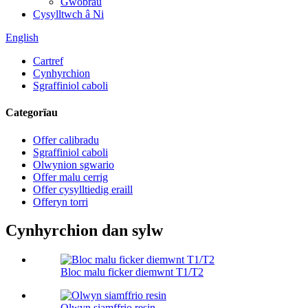
Gwobrau
Cysylltwch â Ni
English
Cartref
Cynhyrchion
Sgraffiniol caboli
Categorïau
Offer calibradu
Sgraffiniol caboli
Olwynion sgwario
Offer malu cerrig
Offer cysylltiedig eraill
Offeryn torri
Cynhyrchion dan sylw
Bloc malu ficker diemwnt T1/T2
Olwyn siamffrio resin