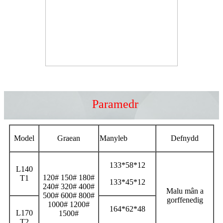
Paramedr
Model
Graean
Manyleb
Defnydd
133*58*12
L140
120# 150# 180#
T1
133*45*12
240# 320# 400#
Malu mân a
500# 600# 800#
gorffenedig
1000# 1200#
164*62*48
L170
1500#
T2