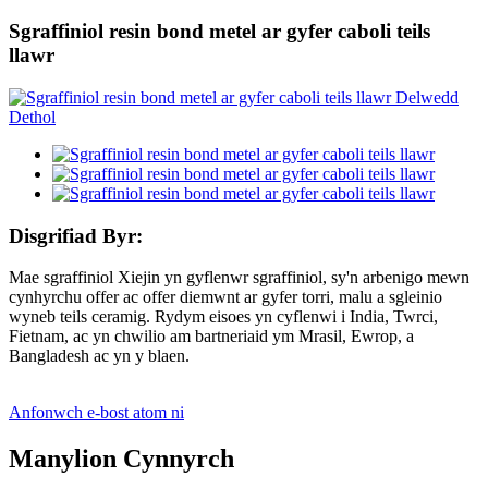
Sgraffiniol resin bond metel ar gyfer caboli teils
llawr
Disgrifiad Byr:
Mae sgraffiniol Xiejin yn gyflenwr sgraffiniol, sy'n arbenigo mewn
cynhyrchu offer ac offer diemwnt ar gyfer torri, malu a sgleinio
wyneb teils ceramig. Rydym eisoes yn cyflenwi i India, Twrci,
Fietnam, ac yn chwilio am bartneriaid ym Mrasil, Ewrop, a
Bangladesh ac yn y blaen.
Anfonwch e-bost atom ni
Manylion Cynnyrch